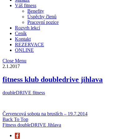
Váš fitness
Benefity
Úspěchy členů
Pracovní pozice
Rozvrh lekcí
Ceník
Kontakt
REZERVACE
ONLINE
Close Menu
2.1.2017
fitness klub doubledrive jihlava
doubleDRIVE fitness
Červencová sobota na bruslích – 19.7.2014
Back To Top
Fitness doubleDRIVE Jihlava