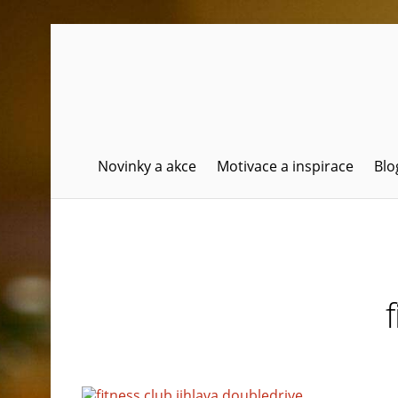
Skip
to
content
Novinky a akce
Motivace a inspirace
Blo