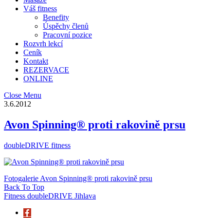
Váš fitness
Benefity
Úspěchy členů
Pracovní pozice
Rozvrh lekcí
Ceník
Kontakt
REZERVACE
ONLINE
Close Menu
3.6.2012
Avon Spinning® proti rakovině prsu
doubleDRIVE fitness
Fotogalerie Avon Spinning® proti rakovině prsu
Back To Top
Fitness doubleDRIVE Jihlava