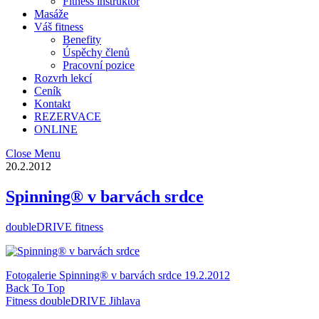
Fitness instruktor
Masáže
Váš fitness
Benefity
Úspěchy členů
Pracovní pozice
Rozvrh lekcí
Ceník
Kontakt
REZERVACE
ONLINE
Close Menu
20.2.2012
Spinning® v barvách srdce
doubleDRIVE fitness
Fotogalerie Spinning® v barvách srdce 19.2.2012
Back To Top
Fitness doubleDRIVE Jihlava