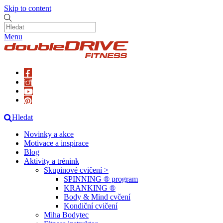
Skip to content
Menu
Hledat
Novinky a akce
Motivace a inspirace
Blog
Aktivity a trénink
Skupinové cvičení >
SPINNING ® program
KRANKING ®
Body & Mind cvčení
Kondiční cvičení
Miha Bodytec