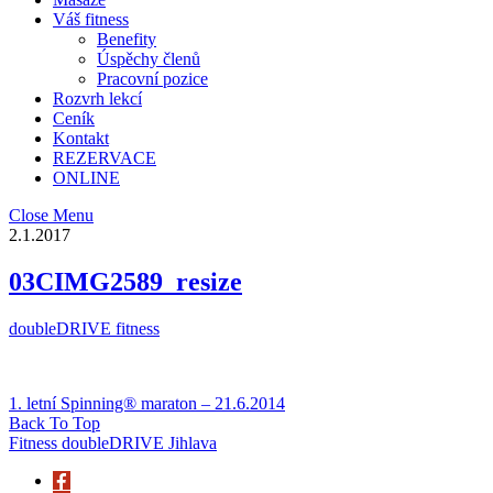
Váš fitness
Benefity
Úspěchy členů
Pracovní pozice
Rozvrh lekcí
Ceník
Kontakt
REZERVACE
ONLINE
Close Menu
2.1.2017
03CIMG2589_resize
doubleDRIVE fitness
1. letní Spinning® maraton – 21.6.2014
Back To Top
Fitness doubleDRIVE Jihlava