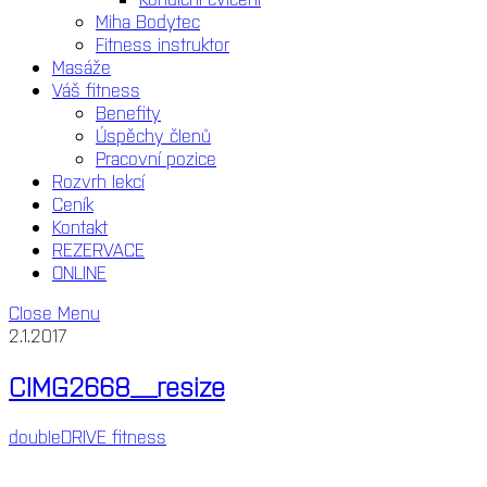
Miha Bodytec
Fitness instruktor
Masáže
Váš fitness
Benefity
Úspěchy členů
Pracovní pozice
Rozvrh lekcí
Ceník
Kontakt
REZERVACE
ONLINE
Close Menu
2.1.2017
CIMG2668__resize
doubleDRIVE fitness