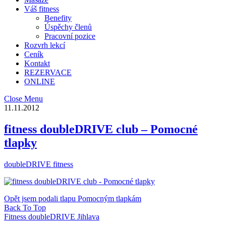
Váš fitness
Benefity
Úspěchy členů
Pracovní pozice
Rozvrh lekcí
Ceník
Kontakt
REZERVACE
ONLINE
Close Menu
11.11.2012
fitness doubleDRIVE club – Pomocné
tlapky
doubleDRIVE fitness
Opět jsem podali tlapu Pomocným tlapkám
Back To Top
Fitness doubleDRIVE Jihlava