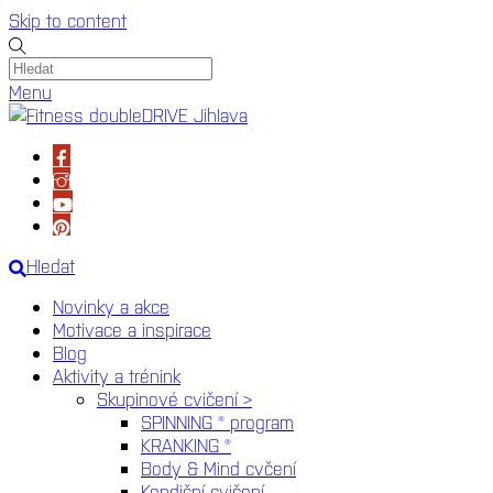
Skip to content
Menu
Hledat
Novinky a akce
Motivace a inspirace
Blog
Aktivity a trénink
Skupinové cvičení >
SPINNING ® program
KRANKING ®
Body & Mind cvčení
Kondiční cvičení