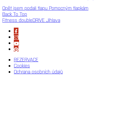
Opět jsem podali tlapu Pomocným tlapkám
Back To Top
Fitness doubleDRIVE Jihlava
REZERVACE
Cookies
Ochrana osobních údajů