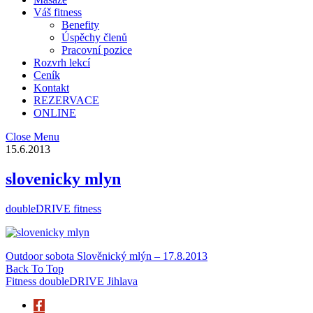
Váš fitness
Benefity
Úspěchy členů
Pracovní pozice
Rozvrh lekcí
Ceník
Kontakt
REZERVACE
ONLINE
Close Menu
15.6.2013
slovenicky mlyn
doubleDRIVE fitness
Outdoor sobota Slověnický mlýn – 17.8.2013
Back To Top
Fitness doubleDRIVE Jihlava