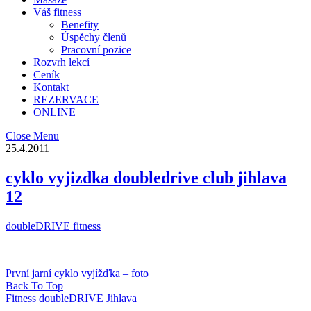
Váš fitness
Benefity
Úspěchy členů
Pracovní pozice
Rozvrh lekcí
Ceník
Kontakt
REZERVACE
ONLINE
Close Menu
25.4.2011
cyklo vyjizdka doubledrive club jihlava
12
doubleDRIVE fitness
První jarní cyklo vyjížďka – foto
Back To Top
Fitness doubleDRIVE Jihlava