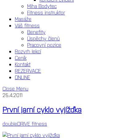
Miha Bodytec
Fitness instruktor
Masáže
Váš fitness
Benefity
Úspěchy členů
Pracovní pozice
Rozvrh lekcí
Ceník
Kontakt
REZERVACE
ONLINE
Close Menu
25.4.2011
První jarní cyklo vyjížďka
doubleDRIVE fitness