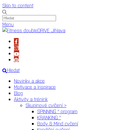
Skip to content
Menu
Hledat
Novinky a akce
Motivace a inspirace
Blog
Aktivity a trénink
Skupinové cvičení >
SPINNING ® program
KRANKING ®
Body & Mind cvčení
Kondiční cvičení