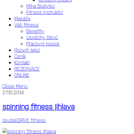
Miha Bodytec
Fitness instruktor
Masáže
Váš fitness
Benefity
Úspěchy členů
Pracovní pozice
Rozvrh lekcí
Ceník
Kontakt
REZERVACE
ONLINE
Close Menu
27.10.2014
spinning fitness jihlava
doubleDRIVE fitness