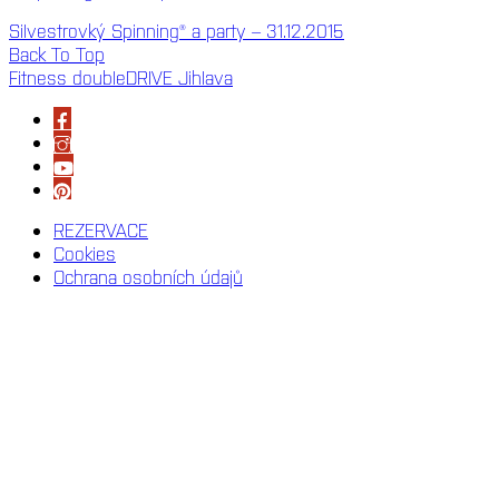
Silvestrovký Spinning® a party – 31.12.2015
Back To Top
Fitness doubleDRIVE Jihlava
REZERVACE
Cookies
Ochrana osobních údajů