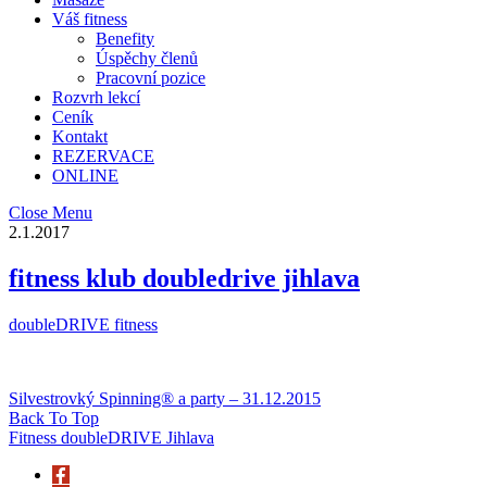
Váš fitness
Benefity
Úspěchy členů
Pracovní pozice
Rozvrh lekcí
Ceník
Kontakt
REZERVACE
ONLINE
Close Menu
2.1.2017
fitness klub doubledrive jihlava
doubleDRIVE fitness
Silvestrovký Spinning® a party – 31.12.2015
Back To Top
Fitness doubleDRIVE Jihlava