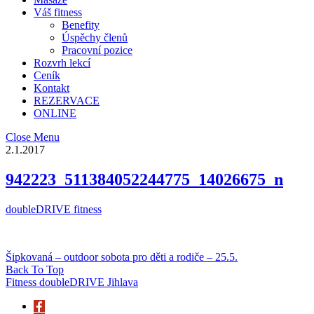
Váš fitness
Benefity
Úspěchy členů
Pracovní pozice
Rozvrh lekcí
Ceník
Kontakt
REZERVACE
ONLINE
Close Menu
2.1.2017
942223_511384052244775_14026675_n
doubleDRIVE fitness
Šipkovaná – outdoor sobota pro děti a rodiče – 25.5.
Back To Top
Fitness doubleDRIVE Jihlava