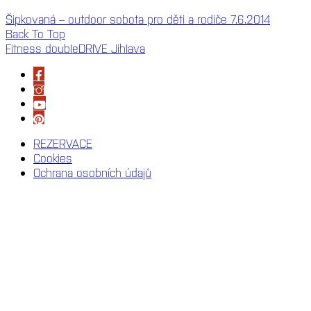
Šipkovaná – outdoor sobota pro děti a rodiče 7.6.2014
Back To Top
Fitness doubleDRIVE Jihlava
REZERVACE
Cookies
Ochrana osobních údajů