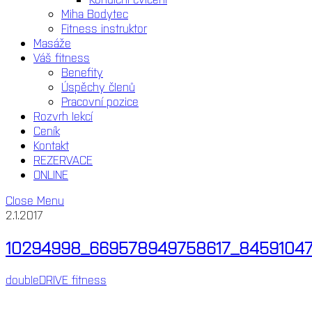
Miha Bodytec
Fitness instruktor
Masáže
Váš fitness
Benefity
Úspěchy členů
Pracovní pozice
Rozvrh lekcí
Ceník
Kontakt
REZERVACE
ONLINE
Close Menu
2.1.2017
10294998_669578949758617_8459104
doubleDRIVE fitness