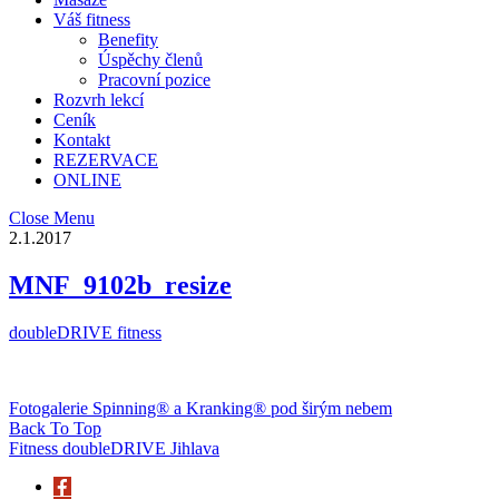
Váš fitness
Benefity
Úspěchy členů
Pracovní pozice
Rozvrh lekcí
Ceník
Kontakt
REZERVACE
ONLINE
Close Menu
2.1.2017
MNF_9102b_resize
doubleDRIVE fitness
Fotogalerie Spinning® a Kranking® pod širým nebem
Back To Top
Fitness doubleDRIVE Jihlava