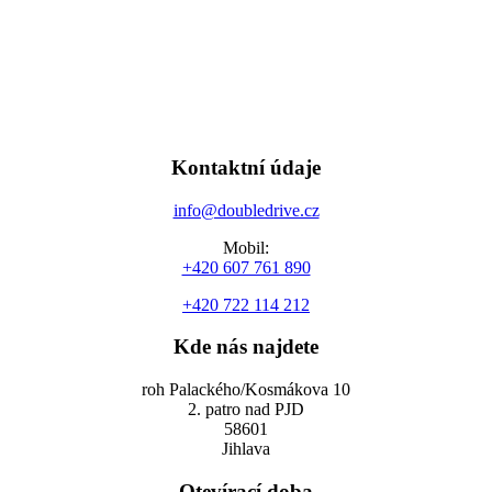
Kontaktní údaje
info@doubledrive.cz
Mobil:
+420 607 761 890
+420 722 114 212
Kde nás najdete
roh Palackého/Kosmákova 10
2. patro nad PJD
58601
Jihlava
Otevírací doba