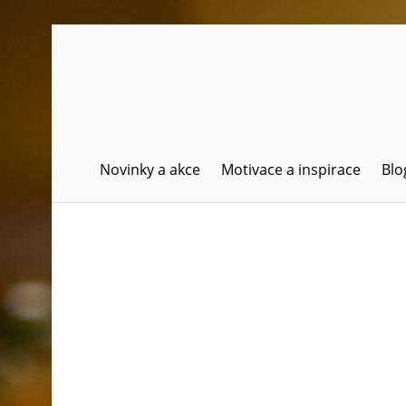
Skip
to
content
Novinky a akce
Motivace a inspirace
Blo