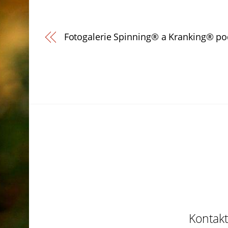
Fotogalerie Spinning® a Kranking® p
Back
To
Top
Kontakt