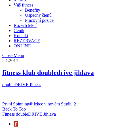
Váš fitness
Benefity
Úspěchy členů
Pracovní pozice
Rozvrh lekcí
Ceník
Kontakt
REZERVACE
ONLINE
Close Menu
2.1.2017
fitness klub doubledrive jihlava
doubleDRIVE fitness
První Spinning® lekce v novém Studiu 2
Back To Top
Fitness doubleDRIVE Jihlava