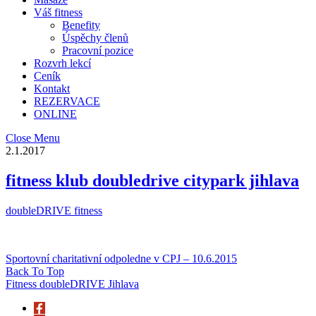
Váš fitness
Benefity
Úspěchy členů
Pracovní pozice
Rozvrh lekcí
Ceník
Kontakt
REZERVACE
ONLINE
Close Menu
2.1.2017
fitness klub doubledrive citypark jihlava
doubleDRIVE fitness
Sportovní charitativní odpoledne v CPJ – 10.6.2015
Back To Top
Fitness doubleDRIVE Jihlava