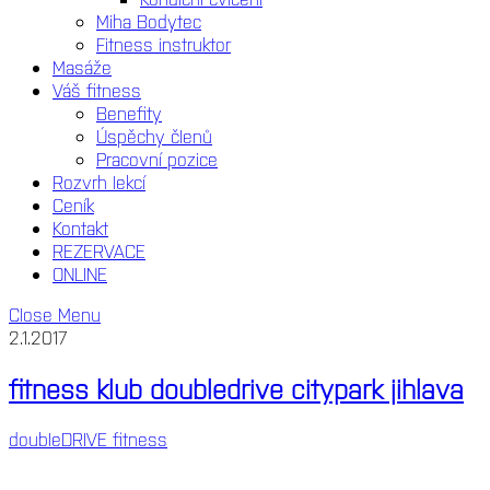
Miha Bodytec
Fitness instruktor
Masáže
Váš fitness
Benefity
Úspěchy členů
Pracovní pozice
Rozvrh lekcí
Ceník
Kontakt
REZERVACE
ONLINE
Close Menu
2.1.2017
fitness klub doubledrive citypark jihlava
doubleDRIVE fitness