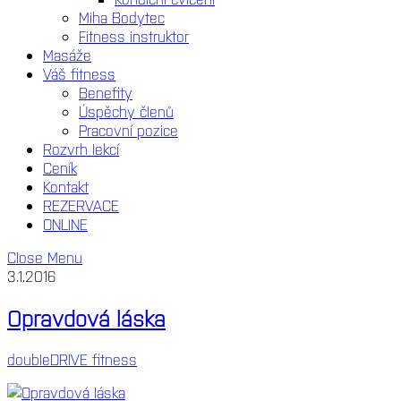
Miha Bodytec
Fitness instruktor
Masáže
Váš fitness
Benefity
Úspěchy členů
Pracovní pozice
Rozvrh lekcí
Ceník
Kontakt
REZERVACE
ONLINE
Close Menu
3.1.2016
Opravdová láska
doubleDRIVE fitness