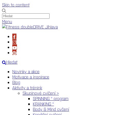
Skip to content
Menu
Hledat
Novinky a akce
Motivace a inspirace
Blog
Aktivity a trénink
Skupinové cvičení >
SPINNING ® program
KRANKING ®
Body & Mind cvčení
Kondiční cvičení