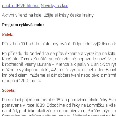
doubleDRIVE fitness
Novinky a akce
Aktivní víkend na kole. Užijte si krásy české krajiny.
Program cyklovíkendu:
Pátek:
Příjezd na 10 hod do místa ubytování. Odpolední vyjížďka na k
Po příjezdu do Nedvědice se převlékneme a vyrazíme na kole p
Kunštátu. Zámek Kunštát se nám zřejmě nepovede navštívit, 
k rozhledně Vlasty Buriana – Milence a k jeskyni Blanických r
můžeme vyšlápnout další, 42 metrů vysokou rozhlednu Babylo
km před cílem, můžeme si dát občerstvení nebo pivo z místníh
stoupání 1200 metrů.
Sobota:
Po snídani pojedeme prvních 18 km po rovince okolo řeky Svra
postavena v roce 1899. Odbočíme od řeky na Lomničku a Vše
na oběd, prohlídku okolí zámku nebo pivovaru. Porčův mlýn ze
Černovice se vrátíme zpět na ubytko. Večerní posezení na te