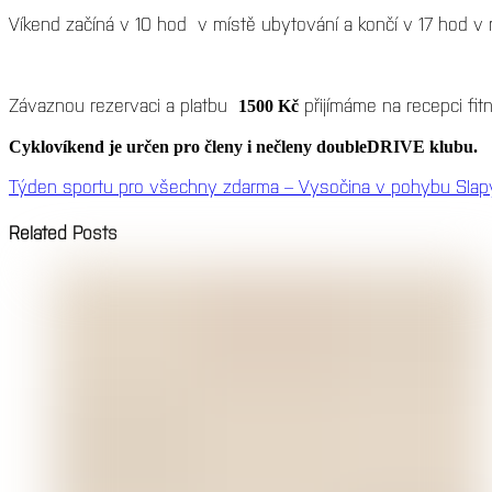
Víkend začíná v 10 hod v místě ubytování a končí v 17 hod v 
Závaznou rezervaci a platbu
přijímáme na recepci fi
1500 Kč
Cyklovíkend je určen pro členy i nečleny doubleDRIVE klubu.
Týden sportu pro všechny zdarma – Vysočina v pohybu
Slapy
Related Posts