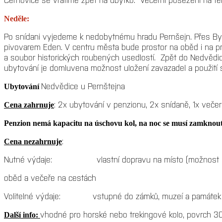
Neděle:
Po snídani vyjedeme k nedobytnému hradu Pernšejn. Přes By
pivovarem Eden. V centru města bude prostor na oběd i na proh
a soubor historických roubených usedlostí. Zpět do Nedvědic 
ubytování je domluvena možnost uložení zavazadel a použití 
Nedvědice u Pernštejna
Ubytování
: 2x ubytování v penzionu, 2x snídaně, 1x večern
Cena zahrnuje
Penzion nemá kapacitu na úschovu kol, na noc se musí zamknout
:
Cena nezahrnuje
Nutné výdaje: vlastní dopravu na místo (možnost sdíl
oběd a večeře na cestách
Volitelné výdaje: vstupné do zámků, muzeí a památek
vhodné pro horské nebo trekingové kolo, povrch 30%
Další info: