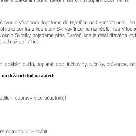
šovec a Věchnom dojedeme do Bystřice nad Pernštejnem. Na o
lídku centra s kostelem Sv. Vavřince na náměstí. Přes Vitochov
okolo Svratky pojedeme přes Svařeč, kde je další dřevěná krytá
sprch až do 17 hod.
í opékání buřtů, poplatek obci, lůžkoviny, ručníky, průvodce, inf
.
 na držácích kol na autech
ení dopravy více účastníků)
 šotolina, 70% asfalt,