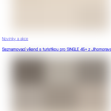
Novinky a akce
Seznamovací víkend s turistikou pro SINGLE 45+ z Jihomoravsk