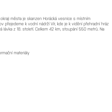
kraji města je skanzen Horácká vesnice s místním
 přejedeme k vodní nádrží Vír, kde je k vidění přehradní hráz
 lávka z 18. století. Celkem 42 km, stoupání 550 metrů. Na
ormační materiály