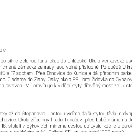
ole
o silnici zelenou turistickou do Chlébské. Okolo venkovské use
nicméně zámecké zahrady jsou volně přístupné. Po obědě U král
ytířů s 17 sochami. Přes Drnovice do Kunice a dál přírodním par
n. Sjedeme do Žleby, Osiky okolo PP Horní Židovka do Synalov
o pivovaru. V Černvíru je k vidění krytý dřevěný most ze 17 st
tky až do Štěpánovic. Cestou uvidíme další krytou lávku s dvoji
chovice. Okolo zříceniny hradu Trmačov přes Lubě máme na doh
 16. století v Býkovicích mineme cestou do Lysic, kde je u bar
rase s opékáním buřtů. Celkem 65 km, stoupání 1000 metrů.