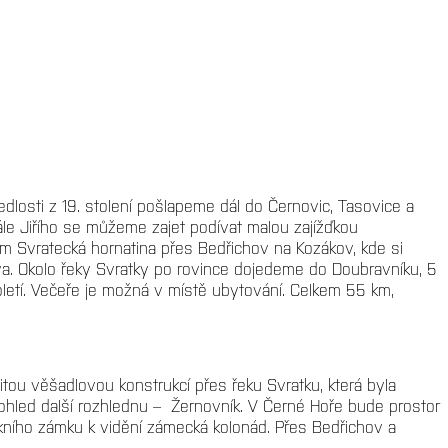
dlosti z 19. stolení pošlapeme dál do Černovic, Tasovice a
e Jiřího se můžeme zajet podívat malou zajížďkou
kem Svratecká hornatina přes Bedřichov na Kozákov, kde si
a. Okolo řeky Svratky po rovince dojedeme do Doubravníku, 5
oletí. Večeře je možná v místě ubytování. Celkem 55 km,
tou věšadlovou konstrukcí přes řeku Svratku, která byla
led další rozhlednu – Žernovník. V Černé Hoře bude prostor
okního zámku k vidění zámecká kolonád. Přes Bedřichov a