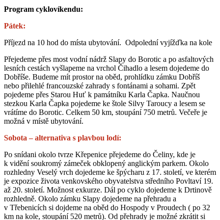
Program cyklovíkendu:
Pátek:
Příjezd na 10 hod do místa ubytování. Odpolední vyjížďka na kole
Přejedeme přes most vodní nádrž Slapy do Borotic a po asfaltových
lesních cestách vyšlapeme na vrchol Čihadlo a lesem dojedeme do
Dobříše. Budeme mít prostor na oběd, prohlídku zámku Dobříš
nebo přilehlé francouzské zahrady s fontánami a sohami. Zpět
pojedeme přes Starou Huť k památníku Karla Čapka. Naučnou
stezkou Karla Čapka pojedeme ke štole Silvy Taroucy a lesem se
vrátíme do Borotic. Celkem 50 km, stoupání 750 metrů. Večeře je
možná v místě ubytování.
Sobota – alternativa s plavbou lodí:
Po snídani okolo tvrze Křepenice přejedeme do Čeliny, kde je
k vidění soukromý zámeček obklopený anglickým parkem. Okolo
rozhledny Veselý vrch dojedeme ke špýcharu z 17. století, ve kterém
je expozice života venkovského obyvatelstva středního Povltaví 19.
až 20. století. Možnost exkurze. Dál po cyklo dojedeme k Drtinově
rozhledně. Okolo zámku Slapy dojedeme na přehradu a
v Třebenicích si dojdeme na oběd do Hospody v Proudech ( po 32
km na kole, stoupání 520 metrů). Od přehrady je možné zkrátit si