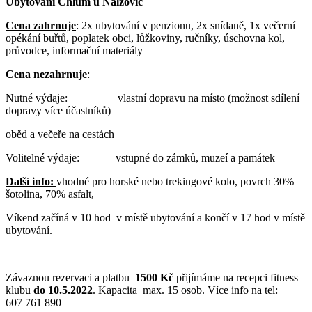
Ubytování
Chlum u Nalžovic
Cena zahrnuje
: 2x ubytování v penzionu, 2x snídaně, 1x večerní
opékání buřtů, poplatek obci, lůžkoviny, ručníky, úschovna kol,
průvodce, informační materiály
Cena nezahrnuje
:
Nutné výdaje: vlastní dopravu na místo (možnost sdílení
dopravy více účastníků)
oběd a večeře na cestách
Volitelné výdaje: vstupné do zámků, muzeí a památek
Další info:
vhodné pro horské nebo trekingové kolo, povrch 30%
šotolina, 70% asfalt,
Víkend začíná v 10 hod v místě ubytování a končí v 17 hod v místě
ubytování.
Závaznou rezervaci a platbu
1500 Kč
přijímáme na recepci fitness
klubu
do 10.5.2022
. Kapacita max. 15 osob. Více info na tel:
607 761 890