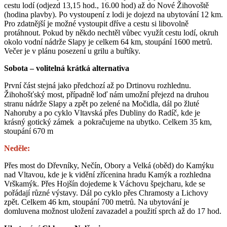
cestu lodí (odjezd 13,15 hod., 16.00 hod) až do Nové Žihovoště
(hodina plavby). Po vystoupení z lodi je dojezd na ubytování 12 km.
Pro zdatnější je možné vystoupit dříve a cestu si libovolně
protáhnout. Pokud by někdo nechtěl vůbec využít cestu lodí, okruh
okolo vodní nádrže Slapy je celkem 64 km, stoupání 1600 metrů.
Večer je v plánu posezení u grilu a buřtíky.
Sobota – volitelná krátká alternativa
První část stejná jako předchozí až po Drtinovu rozhlednu.
Žihohošťský most, případně loď nám umožní přejezd na druhou
stranu nádrže Slapy a zpět po zelené na Močidla, dál po žluté
Nahoruby a po cyklo Vltavská přes Dubliny do Radíč, kde je
krásný gotický zámek a pokračujeme na ubytko. Celkem 35 km,
stoupání 670 m
Neděle:
Přes most do Dřevníky, Nečín, Obory a Velká (oběd) do Kamýku
nad Vltavou, kde je k vidění zřícenina hradu Kamýk a rozhledna
Vrškamýk. Přes Hojšín dojedeme k Váchovu špejcharu, kde se
pořádají různé výstavy. Dál po cyklo přes Chramosty a Lichovy
zpět. Celkem 46 km, stoupání 700 metrů. Na ubytování je
domluvena možnost uložení zavazadel a použití sprch až do 17 hod.