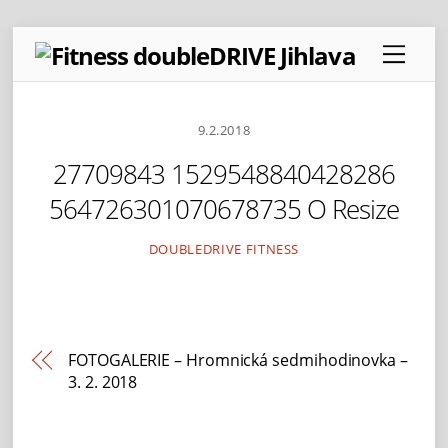
Skip
Menu
to
content
9.2.2018
27709843 1529548840428286
564726301070678735 O Resize
DOUBLEDRIVE FITNESS
FOTOGALERIE – Hromnická sedmihodinovka –
3. 2. 2018