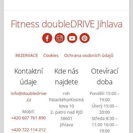
Fitness doubleDRIVE Jihlava
Back
To
Top
REZERVACE
Cookies
Ochrana osobních údajů
Kontaktní
Kde nás
Otevírací
údaje
najdete
doba
info@doubledrive
roh
Pondělí 15:00 –
.cz
Palackého/Kosmá
19:00
kova 10
Úterý 15:00 –
Mobil:
2. patro nad PJD
20:00
+420 607 761 890
58601
Středa 8:30 –
Jihlava
11:00 16:00 –
+420 722 114 212
19:00