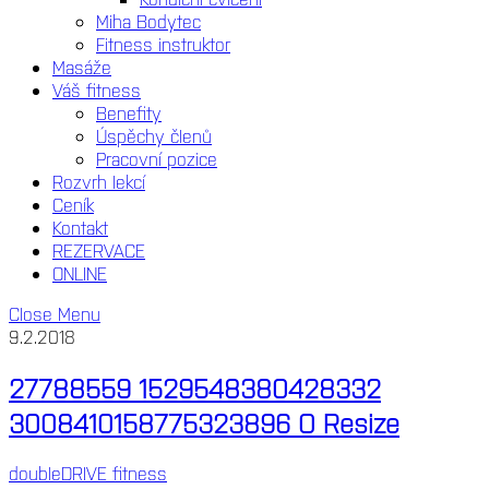
Miha Bodytec
Fitness instruktor
Masáže
Váš fitness
Benefity
Úspěchy členů
Pracovní pozice
Rozvrh lekcí
Ceník
Kontakt
REZERVACE
ONLINE
Close Menu
9.2.2018
27788559 1529548380428332
3008410158775323896 O Resize
doubleDRIVE fitness