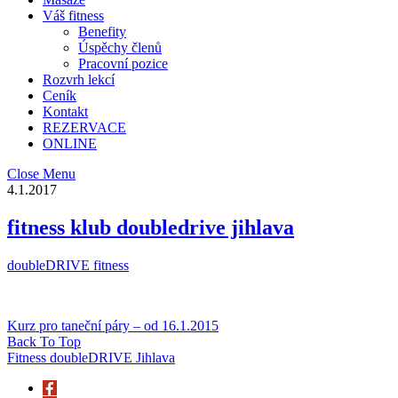
Váš fitness
Benefity
Úspěchy členů
Pracovní pozice
Rozvrh lekcí
Ceník
Kontakt
REZERVACE
ONLINE
Close Menu
4.1.2017
fitness klub doubledrive jihlava
doubleDRIVE fitness
Kurz pro taneční páry – od 16.1.2015
Back To Top
Fitness doubleDRIVE Jihlava