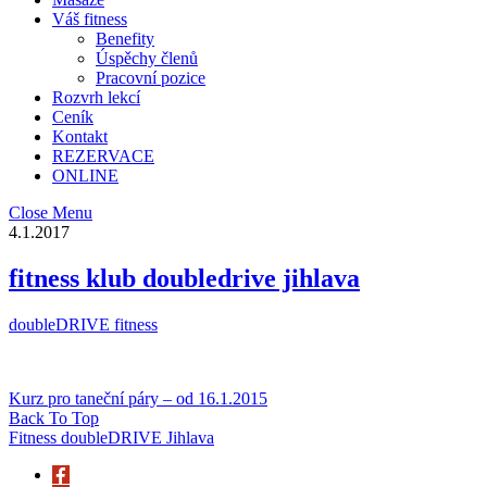
Váš fitness
Benefity
Úspěchy členů
Pracovní pozice
Rozvrh lekcí
Ceník
Kontakt
REZERVACE
ONLINE
Close Menu
4.1.2017
fitness klub doubledrive jihlava
doubleDRIVE fitness
Kurz pro taneční páry – od 16.1.2015
Back To Top
Fitness doubleDRIVE Jihlava