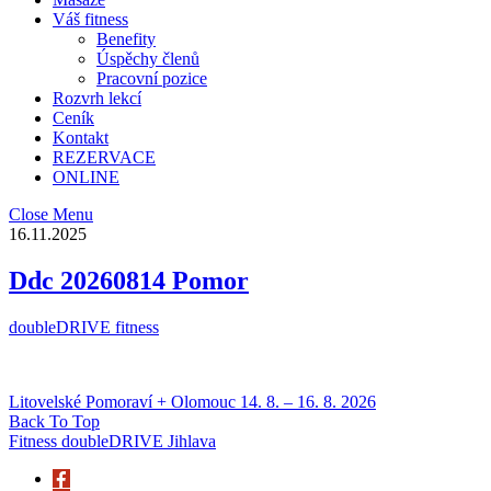
Váš fitness
Benefity
Úspěchy členů
Pracovní pozice
Rozvrh lekcí
Ceník
Kontakt
REZERVACE
ONLINE
Close Menu
16.11.2025
Ddc 20260814 Pomor
doubleDRIVE fitness
Litovelské Pomoraví + Olomouc 14. 8. – 16. 8. 2026
Back To Top
Fitness doubleDRIVE Jihlava