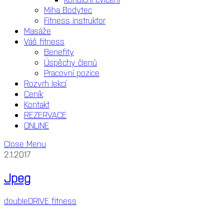
Miha Bodytec
Fitness instruktor
Masáže
Váš fitness
Benefity
Úspěchy členů
Pracovní pozice
Rozvrh lekcí
Ceník
Kontakt
REZERVACE
ONLINE
Close Menu
2.1.2017
Jpeg
doubleDRIVE fitness