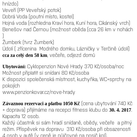
hnízdo)
Veveří (PP Veveřský potok)
Dobrá Voda (poutní místo, kostel)
Hojná voda (rozhledna Kraví hora, Kuní hora, Cikánský vrch)
Benešov nad Černou (možnost oběda (cca 26 km v nohách
)
Žumberk (tvrz Žumberk)
Údolí ( zřícenina Modrého domku, Lázničky v Terčině údolí)
, večeře, odjezd domů
cca za celý den 58 km
Cyklopenzion Nové Hrady 370 Kč/osoba/noc
Ubytování:
Možnost připlatit si snídani 80 Kč/osoba
K dispozici společenská místnost, kuchyňka, WC+sprchy na
pokojích
www.penzionkovar.cz/nove-hrady
(cena ubytování 740 Kč
Závaznou rezervaci a platbu 1050 Kč
+ doprava) přijímáme na recepci fitness klubu do
.
30. 4. 2017
Kapacita 12 osob.
Každý účastník si sám hradí snídaně, obědy, večeře a pitný
režim. Příspěvek na dopravu 310 Kč/osoba při obsazenosti
4 osob v autě (v ceně je půjčovné na nosič kol).