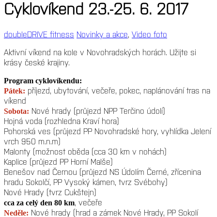
Cyklovíkend 23.-25. 6. 2017
doubleDRIVE fitness
Novinky a akce
,
Video foto
Aktivní víkend na kole v Novohradských horách. Užijte si
krásy české krajiny.
Program cyklovíkendu:
příjezd, ubytování, večeře, pokec, naplánování tras na
Pátek:
víkend
Nové hrady (průjezd NPP Terčino údolí)
Sobota:
Hojná voda (rozhledna Kraví hora)
Pohorská ves (průjezd PP Novohradské hory, vyhlídka Jelení
vrch 950 m.n.m)
Malonty (možnost oběda (cca 30 km v nohách)
Kaplice (průjezd PP Horní Malše)
Benešov nad Černou (průjezd NS Údolím Černé, zřícenina
hradu Sokolčí, PP Vysoký kámen, tvrz Svébohy)
Nové Hrady (tvrz Cukštejn)
, večeře
cca za celý den 80 km
Nové hrady (hrad a zámek Nové Hrady, PP Sokolí
Neděle: