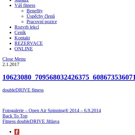
Váš fitness
Benefity
Úspěchy členů
Pracovní pozice
Rozvrh lekcí
Ceník
Kontakt
REZERVACE
ONLINE
Close Menu
2.1.2017
10623080_709568032426375_60867353607
doubleDRIVE fitness
Fotogalerie – Open Air Spinning® 2014 – 6.9.2014
Back To Top
Fitness doubleDRIVE Jihlava