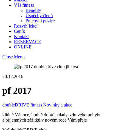
Váš fitness
Benefity
Úspěchy členů
Pracovní pozice
Rozvrh lekcí
Ceník
Kontakt
REZERVACE
ONLINE
Close Menu
20.12.2016
pf 2017
doubleDRIVE fitness
Novinky a akce
klidné Vánoce, hodně dobré nálady, zdravého pohybu
a příjemných zážitků v novém roce Vám přeje
Váš doubleDRIVE club