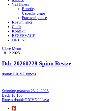
Váš fitness
Benefity
Úspěchy členů
Pracovní pozice
Rozvrh lekcí
Ceník
Kontakt
REZERVACE
ONLINE
Close Menu
18.12.2025
Ddc 20260228 Spinn Resize
doubleDRIVE fitness
Spinning maraton 28. 2. 2026
Back To Top
Fitness doubleDRIVE Jihlava