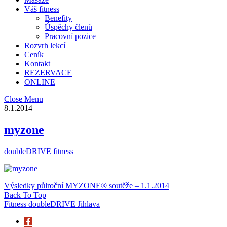
Váš fitness
Benefity
Úspěchy členů
Pracovní pozice
Rozvrh lekcí
Ceník
Kontakt
REZERVACE
ONLINE
Close Menu
8.1.2014
myzone
doubleDRIVE fitness
Výsledky půlroční MYZONE® soutěže – 1.1.2014
Back To Top
Fitness doubleDRIVE Jihlava