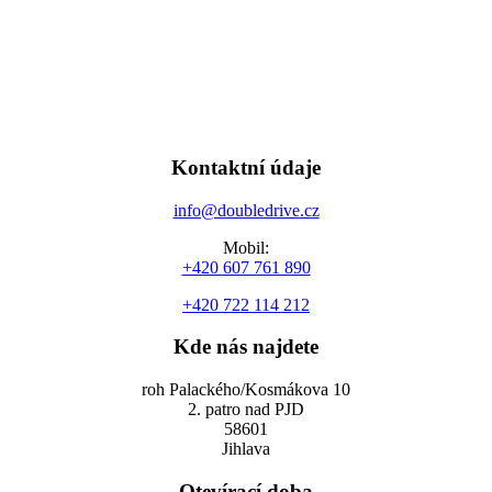
Kontaktní údaje
info@doubledrive.cz
Mobil:
+420 607 761 890
+420 722 114 212
Kde nás najdete
roh Palackého/Kosmákova 10
2. patro nad PJD
58601
Jihlava
Otevírací doba