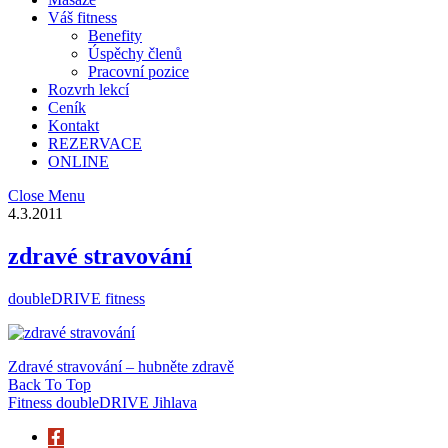
Váš fitness
Benefity
Úspěchy členů
Pracovní pozice
Rozvrh lekcí
Ceník
Kontakt
REZERVACE
ONLINE
Close Menu
4.3.2011
zdravé stravování
doubleDRIVE fitness
Zdravé stravování – hubněte zdravě
Back To Top
Fitness doubleDRIVE Jihlava