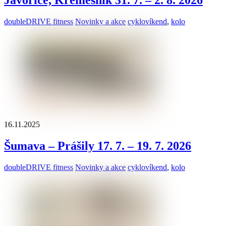
Javořice, Křemešník 31. 7. – 2. 8. 2026
doubleDRIVE fitness
Novinky a akce
cyklovíkend
,
kolo
16.11.2025
Šumava – Prášily 17. 7. – 19. 7. 2026
doubleDRIVE fitness
Novinky a akce
cyklovíkend
,
kolo