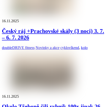
16.11.2025
Český ráj +Prachovské skály (3 noci) 3. 7.
– 6. 7. 2026
doubleDRIVE fitness
Novinky a akce
cyklovíkend
,
kolo
16.11.2025
Okolo Třeboně čili rybník 100x jinak 26.