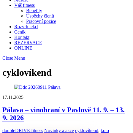
Váš fitness
Benefity
Úspěchy členů
Pracovní pozice
Rozvrh lekcí
Ceník
Kontakt
REZERVACE
ONLINE
Close Menu
cyklovíkend
17.11.2025
Pálava – vinobraní v Pavlově 11. 9. – 13.
9. 2026
doubleDRIVE fitness
Novinky a akce
cyklovíkend
,
kolo