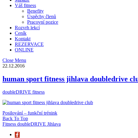
Váš fitness
Benefity
Úspěchy členů
Pracovní pozice
Rozvrh lekcí
Ceník
Kontakt
REZERVACE
ONLINE
Close Menu
22.12.2016
human sport fitness jihlava doubledrive cl
doubleDRIVE fitness
Posilování – funkční trénink
Back To Top
Fitness doubleDRIVE Jihlava