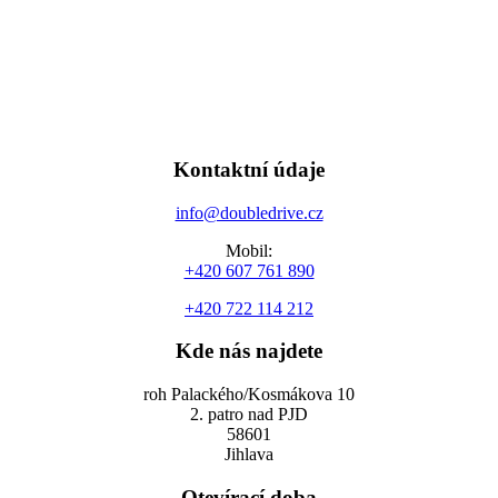
Kontaktní údaje
info@doubledrive.cz
Mobil:
+420 607 761 890
+420 722 114 212
Kde nás najdete
roh Palackého/Kosmákova 10
2. patro nad PJD
58601
Jihlava
Otevírací doba