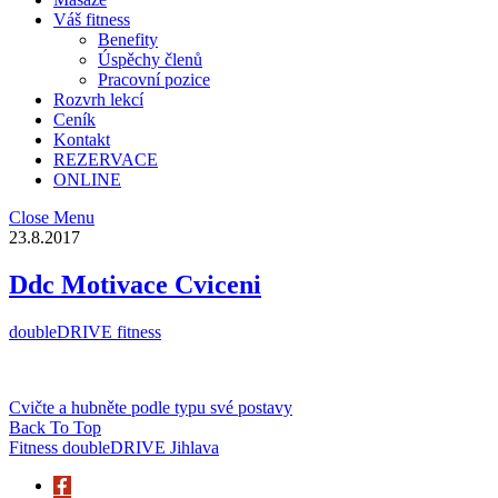
Váš fitness
Benefity
Úspěchy členů
Pracovní pozice
Rozvrh lekcí
Ceník
Kontakt
REZERVACE
ONLINE
Close Menu
23.8.2017
Ddc Motivace Cviceni
doubleDRIVE fitness
Cvičte a hubněte podle typu své postavy
Back To Top
Fitness doubleDRIVE Jihlava