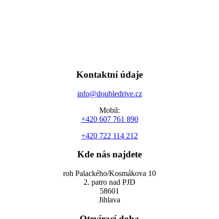
Kontaktní údaje
info@doubledrive.cz
Mobil:
+420 607 761 890
+420 722 114 212
Kde nás najdete
roh Palackého/Kosmákova 10
2. patro nad PJD
58601
Jihlava
Otevírací doba