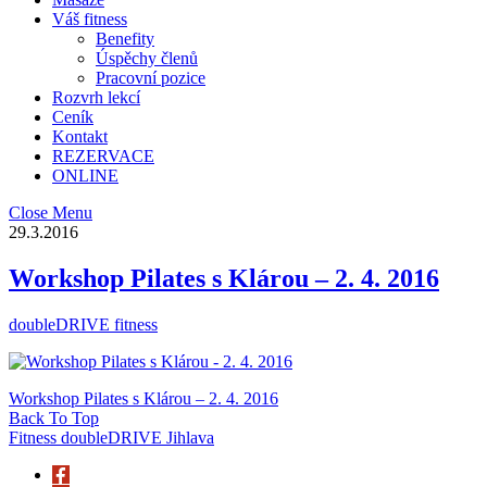
Váš fitness
Benefity
Úspěchy členů
Pracovní pozice
Rozvrh lekcí
Ceník
Kontakt
REZERVACE
ONLINE
Close Menu
29.3.2016
Workshop Pilates s Klárou – 2. 4. 2016
doubleDRIVE fitness
Workshop Pilates s Klárou – 2. 4. 2016
Back To Top
Fitness doubleDRIVE Jihlava