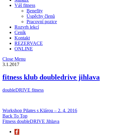
Váš fitness
Benefity
Úspěchy členů
Pracovní pozice
Rozvrh lekcí
Ceník
Kontakt
REZERVACE
ONLINE
Close Menu
3.1.2017
fitness klub doubledrive jihlava
doubleDRIVE fitness
Workshop Pilates s Klárou – 2. 4. 2016
Back To Top
Fitness doubleDRIVE Jihlava