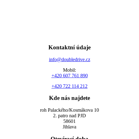
Kontaktní údaje
info@doubledrive.cz
Mobil:
+420 607 761 890
+420 722 114 212
Kde nás najdete
roh Palackého/Kosmákova 10
2. patro nad PJD
58601
Jihlava
Otevírací doba